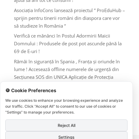
ajută să afli tot ce consumi !
Asociația InfoCons lansează proiectul ” ProEduHub –
sprijin pentru tinerii români din diaspora care vor
să studieze în România “
Verifică ce mănânci în Postul Adormirii Maicii
Domnului : Produsele de post pot ascunde până la
69 de E-uri !
Rămâi în siguranță în Spania , Franța și oriunde în
lume ! Accesează offline numerele de urgență din
Secțiunea SOS din UNICA Aplicație de Protecția
Consumatorilor InfoCons !
🍪 Cookie Preferences
Comentarii recente
We use cookies to enhance your browsing experience and analyze
our traffic. Click "Accept All" to consent to our use of cookies or
Niciun comentariu de arătat.
"Settings" to manage your preferences.
Reject All
Settings