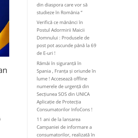
din diaspora care vor să
studieze în România “
Verifică ce mănânci în
Postul Adormirii Maicii
Domnului : Produsele de
post pot ascunde până la 69
de E-uri !
Rămâi în siguranță în
an
Spania , Franța și oriunde în
lume ! Accesează offline
numerele de urgență din
Secțiunea SOS din UNICA
Aplicație de Protecția
Consumatorilor InfoCons !
ă
11 ani de la lansarea
Campaniei de informare a
consumatorilor, realizată în