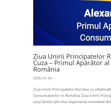
Ziua Unirii Principatelor
Cuza – Primul Apărător al
România
2026-01-24
Ziua Unirii Principatelor Române cu o9atitudi
Consumatorilor în România Ziua Unirii Princi
unul dintre cele mai importante momente din.