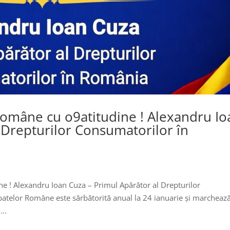
 Române cu o9atitudine ! Alexandru Io
 Drepturilor Consumatorilor în
ne ! Alexandru Ioan Cuza – Primul Apărător al Drepturilor
patelor Române este sărbătorită anual la 24 ianuarie și marcheaz
..