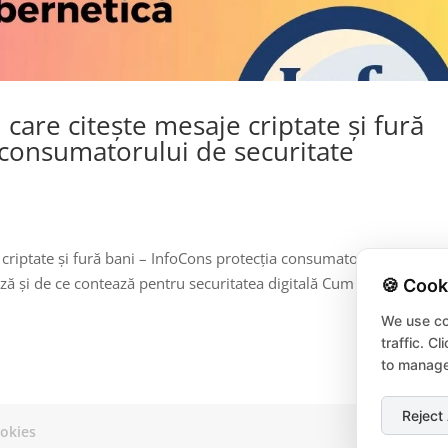
 care citește mesaje criptate și fură
 consumatorului de securitate
 criptate și fură bani – InfoCons protecția consumatorului de
ază și de ce contează pentru securitatea digitală Cum funcționează
🍪 Cook
We use co
traffic. C
to manage
Reject 
okies