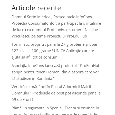
Articole recente
Domnul Sorin Mierlea , Președintele InfoCons
Protecția Consumatorilor, a participat la o întâlnire
de lucru cu domnul Prof. univ. dr. emerit Nicolae
Voiculescu pe tema Proiectului ProEduHub
Ton în suc propriu : până la 27 g proteine și doar
122 kcal la 100 grame ! UNICA Aplicație care te
ajută să afli tot ce consumi !
Asociația InfoCons lansează proiectul ” ProEduHub –
sprijin pentru tinerii români din diaspora care vor
să studieze în România “
Verifică ce mănânci în Postul Adormirii Maicii
Domnului : Produsele de post pot ascunde până la
69 de E-uri !
Rămâi în siguranță în Spania , Franța și oriunde în
lume ! Accesează offline numerele de urgență din