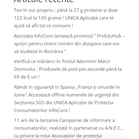
Ton în suc propriu : până la 27 g proteine și doar
122 kcal la 100 grame ! UNICA Aplicație care te
ajută să afli tot ce consumi !
Asociația InfoCons lansează proiectul ” ProEduHub –
sprijin pentru tinerii români din diaspora care vor
să studieze în România “
Verifică ce mănânci în Postul Adormirii Maicii
Domnului : Produsele de post pot ascunde până la
69 de E-uri !
Rămâi în siguranță în Spania , Franța și oriunde în
lume ! Accesează offline numerele de urgență din
Secțiunea SOS din UNICA Aplicație de Protecția
Consumatorilor InfoCons !
11 ani de la lansarea Campaniei de informare a
consumatorilor, realizată în parteneriat cu A.N.P.C.,
cu privire la rolul Asociațiilor de protecția