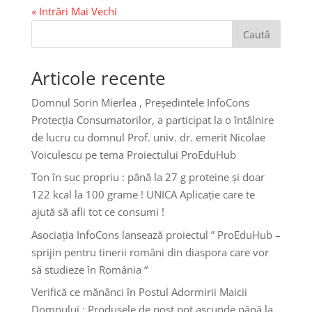
« Intrări Mai Vechi
Caută
Articole recente
Domnul Sorin Mierlea , Președintele InfoCons
Protecția Consumatorilor, a participat la o întâlnire
de lucru cu domnul Prof. univ. dr. emerit Nicolae
Voiculescu pe tema Proiectului ProEduHub
Ton în suc propriu : până la 27 g proteine și doar
122 kcal la 100 grame ! UNICA Aplicație care te
ajută să afli tot ce consumi !
Asociația InfoCons lansează proiectul ” ProEduHub –
sprijin pentru tinerii români din diaspora care vor
să studieze în România “
Verifică ce mănânci în Postul Adormirii Maicii
Domnului : Produsele de post pot ascunde până la