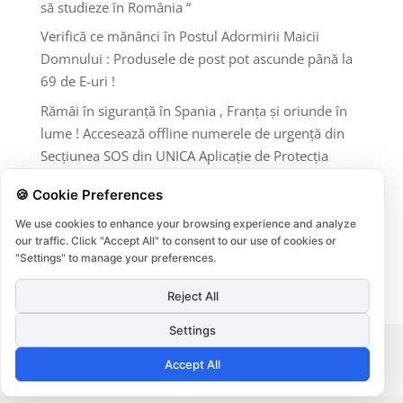
să studieze în România “
Verifică ce mănânci în Postul Adormirii Maicii
Domnului : Produsele de post pot ascunde până la
69 de E-uri !
Rămâi în siguranță în Spania , Franța și oriunde în
lume ! Accesează offline numerele de urgență din
Secțiunea SOS din UNICA Aplicație de Protecția
Consumatorilor InfoCons !
🍪 Cookie Preferences
Comentarii recente
We use cookies to enhance your browsing experience and analyze
our traffic. Click "Accept All" to consent to our use of cookies or
Niciun comentariu de arătat.
"Settings" to manage your preferences.
Reject All
Settings
Termeni si conditii
Protectia datelor
Accept All
Cookies