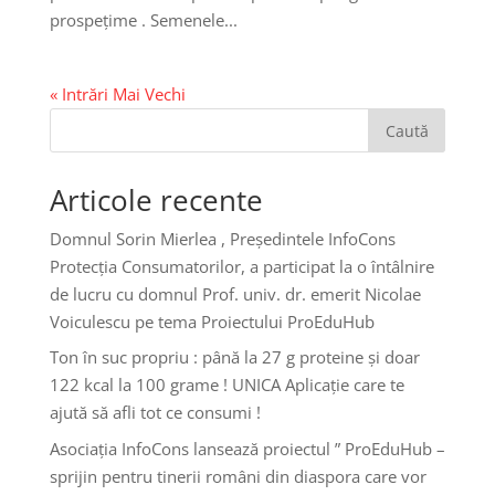
prospețime . Semenele...
« Intrări Mai Vechi
Caută
Articole recente
Domnul Sorin Mierlea , Președintele InfoCons
Protecția Consumatorilor, a participat la o întâlnire
de lucru cu domnul Prof. univ. dr. emerit Nicolae
Voiculescu pe tema Proiectului ProEduHub
Ton în suc propriu : până la 27 g proteine și doar
122 kcal la 100 grame ! UNICA Aplicație care te
ajută să afli tot ce consumi !
Asociația InfoCons lansează proiectul ” ProEduHub –
sprijin pentru tinerii români din diaspora care vor