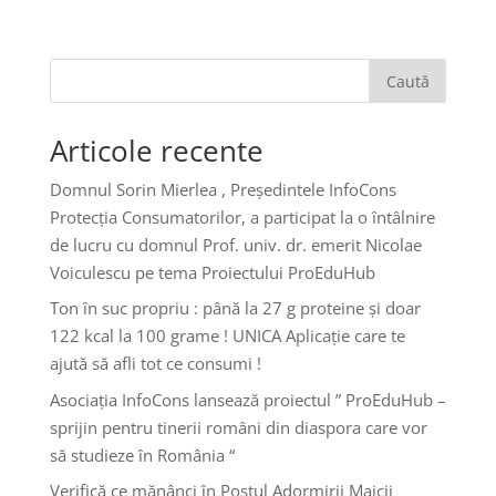
Caută
Articole recente
Domnul Sorin Mierlea , Președintele InfoCons
Protecția Consumatorilor, a participat la o întâlnire
de lucru cu domnul Prof. univ. dr. emerit Nicolae
Voiculescu pe tema Proiectului ProEduHub
Ton în suc propriu : până la 27 g proteine și doar
122 kcal la 100 grame ! UNICA Aplicație care te
ajută să afli tot ce consumi !
Asociația InfoCons lansează proiectul ” ProEduHub –
sprijin pentru tinerii români din diaspora care vor
să studieze în România “
Verifică ce mănânci în Postul Adormirii Maicii