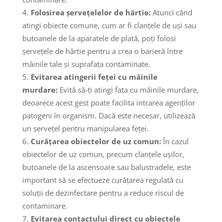
Folosirea șervețelelor de hârtie:
Atunci când
atingi obiecte comune, cum ar fi clanțele de uși sau
butoanele de la aparatele de plată, poți folosi
șervețele de hârtie pentru a crea o barieră între
mâinile tale și suprafața contaminate.
Evitarea atingerii feței cu mâinile
murdare:
Evită să-ți atingi fața cu mâinile murdare,
deoarece acest gest poate facilita intrarea agenților
patogeni în organism. Dacă este necesar, utilizează
un șervețel pentru manipularea feței.
Curățarea obiectelor de uz comun:
În cazul
obiectelor de uz comun, precum clanțele ușilor,
butoanele de la ascensoare sau balustradele, este
important să se efectueze curățarea regulată cu
soluții de dezinfectare pentru a reduce riscul de
contaminare.
Evitarea contactului direct cu obiectele