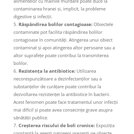
alimentelor cu mâinile murdare poate duce la
contaminarea hranei și, implicit, la probleme
digestive și infecții.
Răspândirea bolilor contagioase:
Obiectele
contaminate pot facilita răspândirea bolilor
contagioase în comunități. Atingerea unui obiect
contaminat și apoi atingerea altor persoane sau a
altor suprafețe poate contribui la transmiterea
bolilor.
Rezistența la antibiotice:
Utilizarea
necorespunzătoare a dezinfectanților sau a
substanțelor de curățare poate contribui la
dezvoltarea rezistenței la antibiotice în bacterii.
Acest fenomen poate face tratamentul unor infecții
mai dificil și poate avea consecințe grave asupra
sănătății publice.
Creșterea riscului de boli cronice:
Expoziția
constantă la agenți patogeni prezenti pe obiecte