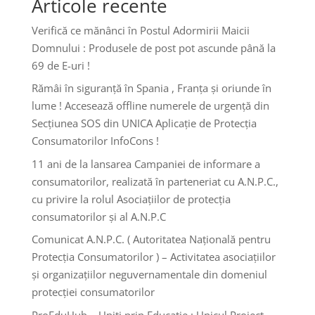
Articole recente
Verifică ce mănânci în Postul Adormirii Maicii
Domnului : Produsele de post pot ascunde până la
69 de E-uri !
Rămâi în siguranță în Spania , Franța și oriunde în
lume ! Accesează offline numerele de urgență din
Secțiunea SOS din UNICA Aplicație de Protecția
Consumatorilor InfoCons !
11 ani de la lansarea Campaniei de informare a
consumatorilor, realizată în parteneriat cu A.N.P.C.,
cu privire la rolul Asociațiilor de protecția
consumatorilor și al A.N.P.C
Comunicat A.N.P.C. ( Autoritatea Națională pentru
Protecția Consumatorilor ) – Activitatea asociațiilor
și organizațiilor neguvernamentale din domeniul
protecției consumatorilor
ProEduHub – Uniți prin Educație : Unicul Proiect