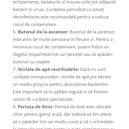
echipamente, tastaturile și mouse-urile pot adăposti
bacterii și viruși. Curățarea periodică cu soluții
dezinfectante este recomandată pentru a reduce
riscul de contaminare.
Butonul de la ascensor:
Butonul de la ascensor
este atins de multe persoane în fiecare zi. Pentru a
minimiza riscul de contaminare, putem folosi un
degetul împachetat într-un șervețel sau să apăsăm
butonul cu coatele.
Sticlele de apă reutilizabile:
Dacă nu sunt
curățate corespunzător, sticlele de apă pot deveni
un mediu propice pentru dezvoltarea bacteriilor.
Este important să le spălăm regulat și să folosim
soluții de curățare specializate.
Periuța de dinți:
Periuța de dinți este utilizată
zilnic pentru igiena orală, dar trebuie să fim atenți
să o păstrăm într-un mediu curat și să o schimbăm
la intervale regulate pentru a evita contaminarea cu