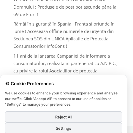
Domnului : Produsele de post pot ascunde până la
69 de E-uri !
Rămâi în siguranță în Spania , Franța și oriunde în
lume ! Accesează offline numerele de urgență din
Secțiunea SOS din UNICA Aplicație de Protecția
Consumatorilor InfoCons !
11 ani de la lansarea Campaniei de informare a
consumatorilor, realizată în parteneriat cu A.N.P.C.,
cu privire la rolul Asociațiilor de protecția
consumatorilor și al A.N.P.C
🍪 Cookie Preferences
Comentarii recente
We use cookies to enhance your browsing experience and analyze
our traffic. Click "Accept All" to consent to our use of cookies or
Niciun comentariu de arătat.
"Settings" to manage your preferences.
Reject All
Settings