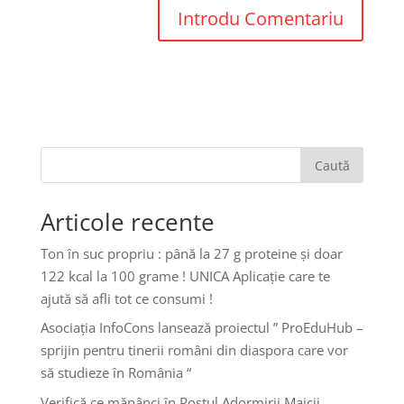
Caută
Articole recente
Ton în suc propriu : până la 27 g proteine și doar
122 kcal la 100 grame ! UNICA Aplicație care te
ajută să afli tot ce consumi !
Asociația InfoCons lansează proiectul ” ProEduHub –
sprijin pentru tinerii români din diaspora care vor
să studieze în România “
Verifică ce mănânci în Postul Adormirii Maicii