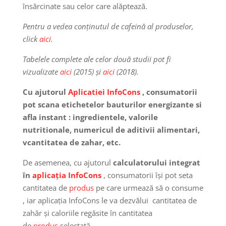
însărcinate sau celor care alăptează.
Pentru a vedea conținutul de cafeină al produselor,
click
aici
.
Tabelele complete ale celor două studii pot fi
vizualizate
aici
(2015) și
aici
(2018).
Cu ajutorul
Aplicatiei InfoCons
, consumatorii
pot scana etichetelor bauturilor energizante si
afla instant : ingredientele, valorile
nutritionale, numericul de aditivii alimentari,
vcantitatea de zahar, etc.
De asemenea, cu ajutorul
calculatorului integrat
în
aplicația InfoCons
, consumatorii își pot seta
cantitatea de
produs
pe care urmează să o consume
, iar aplicația InfoCons le va dezvălui cantitatea de
zahăr și caloriile regăsite în cantitatea
de
produs
selectată .