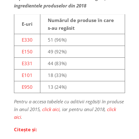
ingredientele produselor din 2018
Numărul de produse în care
E-uri
s-au regăsit
E330
51 (96%)
E150
49 (92%)
E331
44 (83%)
E101
18 (33%)
E950
13 (24%)
Pentru a accesa tabelele cu aditivii regăsiți în produse
în anul 2015,
click aici
, iar pentru anul 2018,
click
aici
.
Citește și: