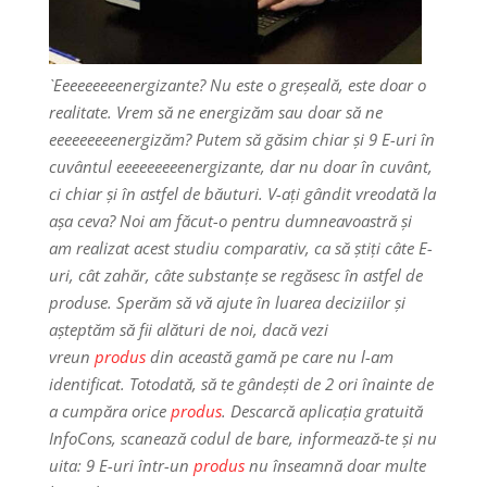
`Eeeeeeeeenergizante? Nu este
o greșeală, este doar o
realitate. Vrem să ne energizăm sau doar să ne
eeeeeeeeenergizăm? Putem să găsim chiar și 9 E-uri în
cuvântul eeeeeeeeenergizante, da
r nu doar în cuvânt,
ci chiar și în astfel de băuturi. V-ați gândit vreodată la
așa ceva? Noi am făcut-o pentru dumneavoastră și
am realizat acest studiu comparativ, ca să știți câte E-
uri, cât zahăr, câte substanțe se regăsesc în astfel de
produse. Sperăm să vă ajute în luarea deciziilor și
așteptăm să fii alături de noi, dacă vezi
vreun
produs
din această gamă pe care nu l-am
identificat. Totodată, să te gândești de 2 ori înainte de
a cumpăra orice
produs
. Descarcă aplicația gratuită
InfoCons, scanează codul de bare, informează-te și nu
uita: 9 E-uri într-un
produs
nu înseamnă doar multe