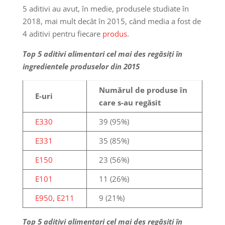
5 aditivi au avut, în medie, produsele studiate în
2018, mai mult decât în 2015, când media a fost de
4 aditivi pentru fiecare
produs
.
Top 5 aditivi alimentari cel mai des regăsiți în
ingredientele produselor din 2015
Numărul de produse în
E-uri
care s-au regăsit
E330
39 (95%)
E331
35 (85%)
E150
23 (56%)
E101
11 (26%)
E950
,
E211
9 (21%)
Top 5 aditivi alimentari cel mai des regăsiți în