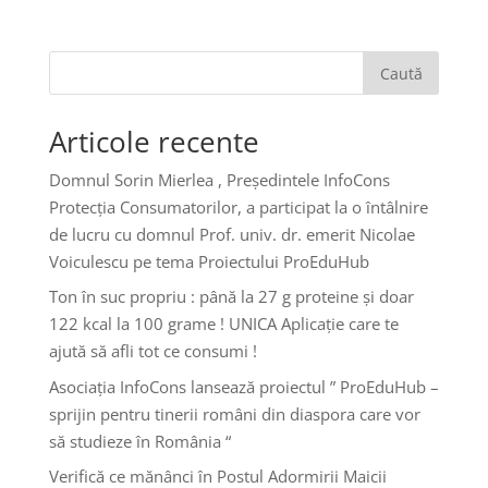
Caută
Articole recente
Domnul Sorin Mierlea , Președintele InfoCons
Protecția Consumatorilor, a participat la o întâlnire
de lucru cu domnul Prof. univ. dr. emerit Nicolae
Voiculescu pe tema Proiectului ProEduHub
Ton în suc propriu : până la 27 g proteine și doar
122 kcal la 100 grame ! UNICA Aplicație care te
ajută să afli tot ce consumi !
Asociația InfoCons lansează proiectul ” ProEduHub –
sprijin pentru tinerii români din diaspora care vor
să studieze în România “
Verifică ce mănânci în Postul Adormirii Maicii