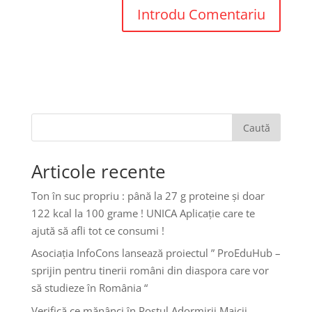
Caută
Articole recente
Ton în suc propriu : până la 27 g proteine și doar
122 kcal la 100 grame ! UNICA Aplicație care te
ajută să afli tot ce consumi !
Asociația InfoCons lansează proiectul ” ProEduHub –
sprijin pentru tinerii români din diaspora care vor
să studieze în România “
Verifică ce mănânci în Postul Adormirii Maicii