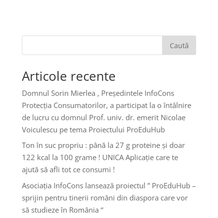
Caută
Articole recente
Domnul Sorin Mierlea , Președintele InfoCons
Protecția Consumatorilor, a participat la o întâlnire
de lucru cu domnul Prof. univ. dr. emerit Nicolae
Voiculescu pe tema Proiectului ProEduHub
Ton în suc propriu : până la 27 g proteine și doar
122 kcal la 100 grame ! UNICA Aplicație care te
ajută să afli tot ce consumi !
Asociația InfoCons lansează proiectul ” ProEduHub –
sprijin pentru tinerii români din diaspora care vor
să studieze în România “