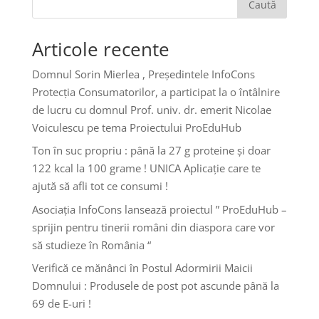
Caută
Articole recente
Domnul Sorin Mierlea , Președintele InfoCons
Protecția Consumatorilor, a participat la o întâlnire
de lucru cu domnul Prof. univ. dr. emerit Nicolae
Voiculescu pe tema Proiectului ProEduHub
Ton în suc propriu : până la 27 g proteine și doar
122 kcal la 100 grame ! UNICA Aplicație care te
ajută să afli tot ce consumi !
Asociația InfoCons lansează proiectul ” ProEduHub –
sprijin pentru tinerii români din diaspora care vor
să studieze în România “
Verifică ce mănânci în Postul Adormirii Maicii
Domnului : Produsele de post pot ascunde până la
69 de E-uri !