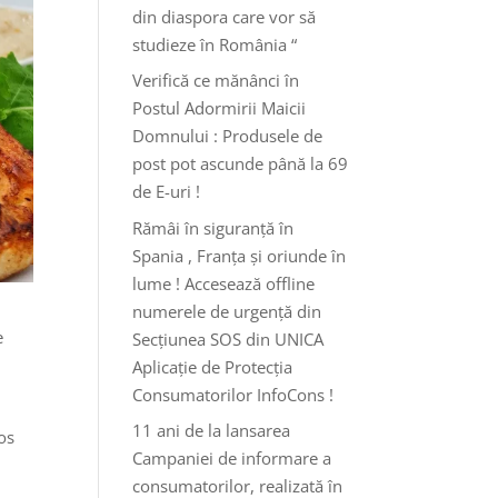
din diaspora care vor să
studieze în România “
Verifică ce mănânci în
Postul Adormirii Maicii
Domnului : Produsele de
post pot ascunde până la 69
de E-uri !
Rămâi în siguranță în
Spania , Franța și oriunde în
lume ! Accesează offline
numerele de urgență din
e
Secțiunea SOS din UNICA
Aplicație de Protecția
Consumatorilor InfoCons !
11 ani de la lansarea
os
Campaniei de informare a
consumatorilor, realizată în