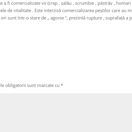
a fi comercializate vii (crap , șalău , scrumbie , păstrăv , homari 
ele de vitalitate . Este interzisă comercializarea peștilor care au m
ri sunt într-o stare de „ agonie ”, prezintă rupture , suprafață a pi
le obligatorii sunt marcate cu
*