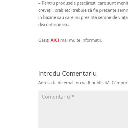
– Pentru produsele pescărești care sunt menite 
creveți , crab etc) trebuie să fie prezente semn
în bazine sau care nu prezintă semne de viață o
discontinue etc.
Găsiți
AICI
mai multe informații.
Introdu Comentariu
Adresa ta de email nu va fi publicată.
Câmpuri