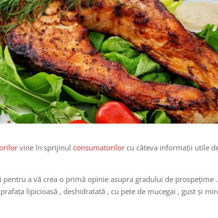
orilor
vine în sprijinul
consumatorilor
cu câteva informații utile d
ui pentru a vă crea o primă opinie asupra gradului de prospețime .
afața lipicioasă , deshidratată , cu pete de mucegai , gust și mir