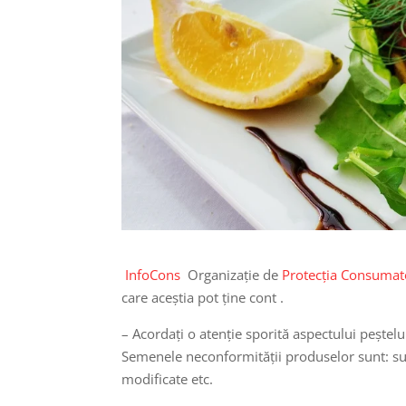
InfoCons
Organizație de
Protecția Consumat
care aceștia pot ține cont .
– Acordați o atenție sporită aspectului peștel
Semenele neconformității produselor sunt: supr
modificate etc.