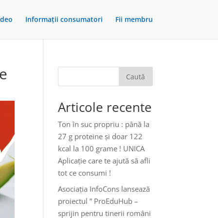
ideo
Informații consumatori
Fii membru
te
Caută
Articole recente
Ton în suc propriu : până la
27 g proteine și doar 122
kcal la 100 grame ! UNICA
Aplicație care te ajută să afli
tot ce consumi !
Asociația InfoCons lansează
proiectul ” ProEduHub –
sprijin pentru tinerii români