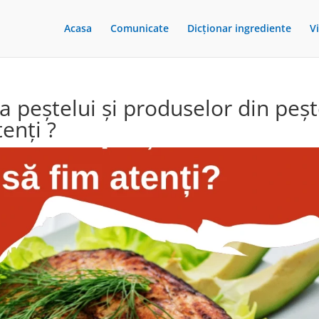
Acasa
Comunicate
Dicționar ingrediente
V
ea peștelui și produselor din peș
tenți ?