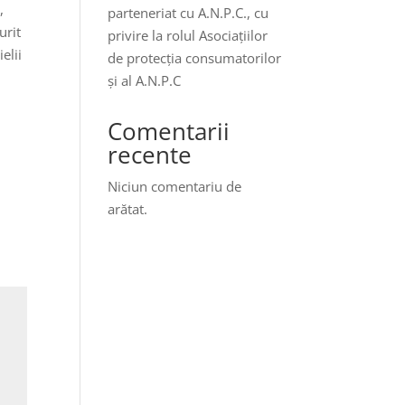
,
parteneriat cu A.N.P.C., cu
urit
privire la rolul Asociațiilor
elii
de protecția consumatorilor
și al A.N.P.C
Comentarii
recente
Niciun comentariu de
arătat.