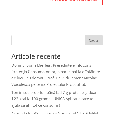
Caută
Articole recente
Domnul Sorin Mierlea , Președintele InfoCons
Protecția Consumatorilor, a participat la o întâlnire
de lucru cu domnul Prof. univ. dr. emerit Nicolae
Voiculescu pe tema Proiectului ProEduHub
Ton în suc propriu : până la 27 g proteine și doar
122 kcal la 100 grame ! UNICA Aplicație care te
ajută să afli tot ce consumi !
Asociația InfoCons lansează proiectul ” ProEduHub –