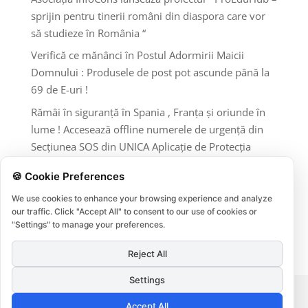
sprijin pentru tinerii români din diaspora care vor
să studieze în România “
Verifică ce mănânci în Postul Adormirii Maicii
Domnului : Produsele de post pot ascunde până la
69 de E-uri !
Rămâi în siguranță în Spania , Franța și oriunde în
lume ! Accesează offline numerele de urgență din
Secțiunea SOS din UNICA Aplicație de Protecția
Consumatorilor InfoCons !
🍪 Cookie Preferences
Comentarii recente
We use cookies to enhance your browsing experience and analyze
our traffic. Click "Accept All" to consent to our use of cookies or
Niciun comentariu de arătat.
"Settings" to manage your preferences.
Reject All
Settings
Termeni si conditii
Protectia datelor
Accept All