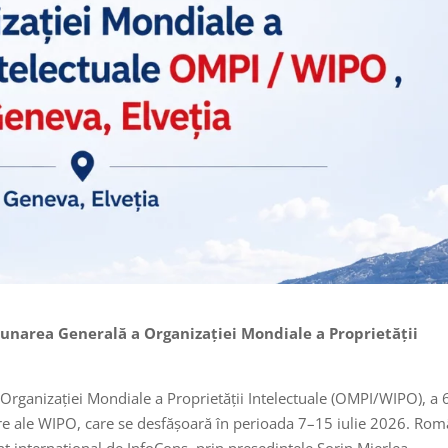
unarea Generală a Organizației Mondiale a Proprietății
l Organizației Mondiale a Proprietății Intelectuale (OMPI/WIPO), a 
re ale WIPO, care se desfășoară în perioada 7–15 iulie 2026. Rom
t internațional de InfoCons, prin președintele Sorin Mierlea.