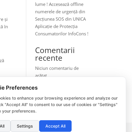
lume ! Accesează offline
numerele de urgență din
Secțiunea SOS din UNICA
e și
Aplicație de Protecția
că în
Consumatorilor InfoCons !
Comentarii
recente
ază
Niciun comentariu de
arătat.
ie Preferences
okies to enhance your browsing experience and analyze our
lick "Accept All" to consent to our use of cookies or "Settings"
 your preferences.
All
Settings
Accept All