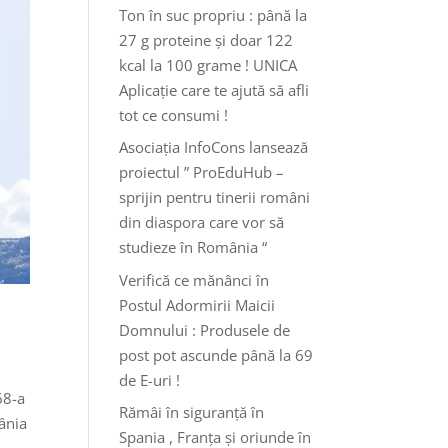
Ton în suc propriu : până la
27 g proteine și doar 122
kcal la 100 grame ! UNICA
Aplicație care te ajută să afli
tot ce consumi !
Asociația InfoCons lansează
proiectul ” ProEduHub –
sprijin pentru tinerii români
din diaspora care vor să
studieze în România “
Verifică ce mănânci în
Postul Adormirii Maicii
Domnului : Produsele de
post pot ascunde până la 69
de E-uri !
68-a
Rămâi în siguranță în
ânia
Spania , Franța și oriunde în