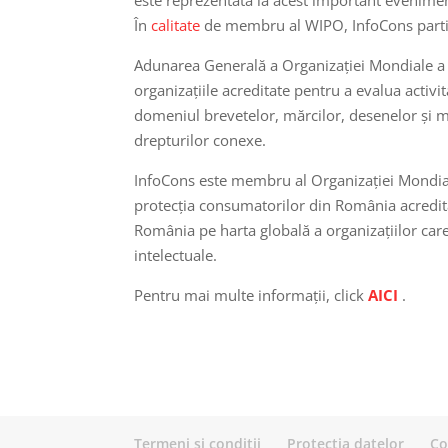
În
calitate
de membru al WIPO, InfoCons partici
Adunarea Generală a Organizației Mondiale a P
organizațiile acreditate pentru a evalua activit
domeniul brevetelor, mărcilor, desenelor și mo
drepturilor conexe.
InfoCons este membru al Organizației Mondiale
protecția consumatorilor din România acreditat
România pe harta globală a organizațiilor care
intelectuale.
Pentru mai multe informații, click
AICI
.
Termeni si conditii
Protectia datelor
Co