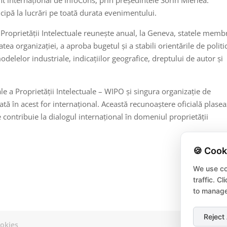
pă la lucrări pe toată durata evenimentului.
roprietății Intelectuale reunește anual, la Geneva, statele membr
atea organizației, a aproba bugetul și a stabili orientările de politi
delelor industriale, indicațiilor geografice, dreptului de autor și
 a Proprietății Intelectuale – WIPO și singura organizație de
ă în acest for internațional. Această recunoaștere oficială plase
 contribuie la dialogul internațional în domeniul proprietății
🍪 Cook
We use co
traffic. C
to manage
Reject 
okies