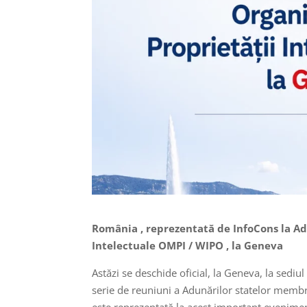
România , reprezentată de InfoCons la Ad
Intelectuale OMPI / WIPO , la Geneva
Astăzi se deschide oficial, la Geneva, la sediu
serie de reuniuni a Adunărilor statelor memb
este reprezentată la acest important evenimen