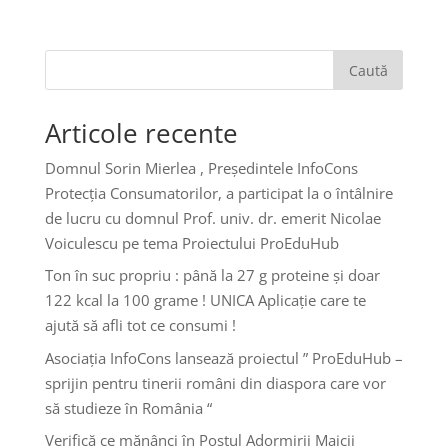
Caută
Articole recente
Domnul Sorin Mierlea , Președintele InfoCons
Protecția Consumatorilor, a participat la o întâlnire
de lucru cu domnul Prof. univ. dr. emerit Nicolae
Voiculescu pe tema Proiectului ProEduHub
Ton în suc propriu : până la 27 g proteine și doar
122 kcal la 100 grame ! UNICA Aplicație care te
ajută să afli tot ce consumi !
Asociația InfoCons lansează proiectul ” ProEduHub –
sprijin pentru tinerii români din diaspora care vor
să studieze în România “
Verifică ce mănânci în Postul Adormirii Maicii