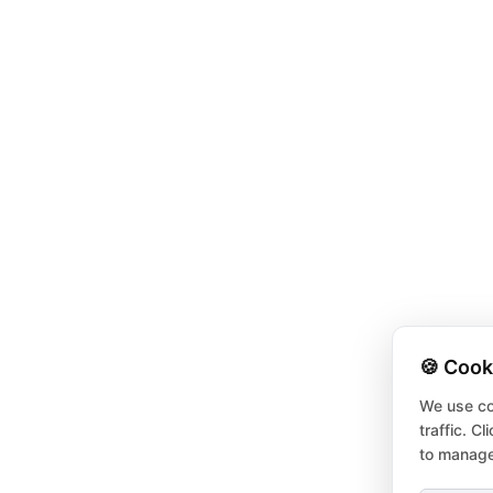
🍪 Cook
We use co
traffic. C
to manage