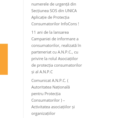
numerele de urgență din
Secțiunea SOS din UNICA
Aplicație de Protecția
Consumatorilor InfoCons !
11 ani de la lansarea
Campaniei de informare a
consumatorilor, realizată în
parteneriat cu A.N.P.C., cu
privire la rolul Asociațiilor
de protecția consumatorilor
și al A.N.P.C
Comunicat A.N.P.C. (
Autoritatea Națională
pentru Protecția
Consumatorilor ) –
Activitatea asociațiilor și
organizațiilor