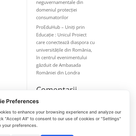
neguvernamentale din
domeniul protecției
consumatorilor
ProEduHub – Uniți prin
Educație : Unicul Proiect
care conectează diaspora cu
universitățile din România,
în centrul evenimentului
găzduit de Ambasada
României din Londra
Comentarii
recente
ie Preferences
Niciun comentariu de
okies to enhance your browsing experience and analyze our
arătat.
lick "Accept All" to consent to our use of cookies or "Settings"
 your preferences.