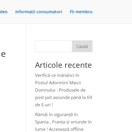
ideo
Informații consumatori
Fii membru
Caută
ie
Articole recente
Verifică ce mănânci în
Postul Adormirii Maicii
Domnului : Produsele de
post pot ascunde până la 69
de E-uri !
Rămâi în siguranță în
Spania , Franța și oriunde în
lume ! Accesează offline