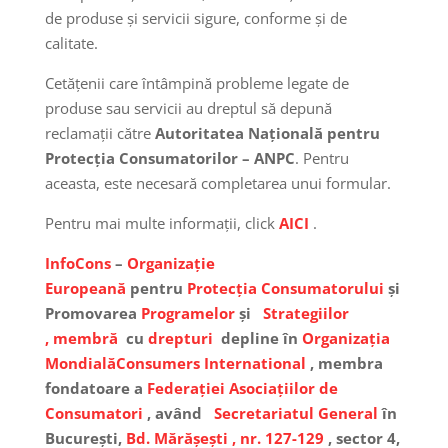
de produse și servicii sigure, conforme și de
calitate.
Cetățenii care întâmpină probleme legate de
produse sau servicii au dreptul să depună
reclamații către
Autoritatea Națională pentru
Protecția Consumatorilor – ANPC
. Pentru
aceasta, este necesară completarea unui formular.
Pentru mai multe informații, click
AICI
.
InfoCons
–
Organizație
Europeană
pentru
Protecția Consumatorului
și
Promovarea
Programelor
și
Strategiilor
,
membră
cu
drepturi
depline în
Organizația
Mondială
Consumers International
, membra
fondatoare a
Federației Asociațiilor de
Consumatori
, având
Secretariatul General
în
București,
Bd. Mărășești , nr. 127-129
, sector 4,