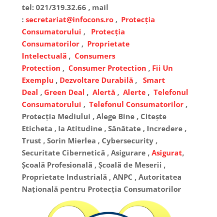
tel: 021/319.32.66 , mail
:
secretariat@infocons.ro
,
Protecția
Consumatorului
,
Protecția
Consumatorilor
,
Proprietate
Intelectuală
,
Consumers
Protection
,
Consumer Protection
,
Fii Un
Exemplu
,
Dezvoltare Durabilă
,
Smart
Deal
,
Green Deal
,
Alertă
,
Alerte
,
Telefonul
Consumatorului
,
Telefonul Consumatorilor
,
Protecția Mediului , Alege Bine , Citește
Eticheta , Ia Atitudine , Sănătate , Incredere ,
Trust , Sorin Mierlea , Cybersecurity ,
Securitate Cibernetică , Asigurare ,
Asigurat
,
Școală Profesională , Școală de Meserii ,
Proprietate Industrială , ANPC , Autoritatea
Națională pentru Protecția Consumatorilor