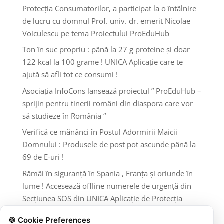
Protecția Consumatorilor, a participat la o întâlnire
de lucru cu domnul Prof. univ. dr. emerit Nicolae
Voiculescu pe tema Proiectului ProEduHub
Ton în suc propriu : până la 27 g proteine și doar
122 kcal la 100 grame ! UNICA Aplicație care te
ajută să afli tot ce consumi !
Asociația InfoCons lansează proiectul ” ProEduHub –
sprijin pentru tinerii români din diaspora care vor
să studieze în România “
Verifică ce mănânci în Postul Adormirii Maicii
Domnului : Produsele de post pot ascunde până la
69 de E-uri !
Rămâi în siguranță în Spania , Franța și oriunde în
lume ! Accesează offline numerele de urgență din
Secțiunea SOS din UNICA Aplicație de Protecția
Consumatorilor InfoCons !
🍪 Cookie Preferences