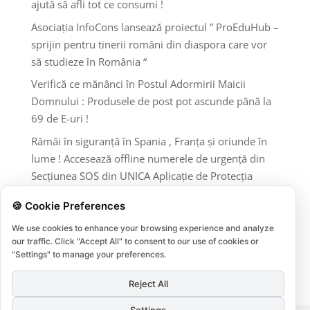
ajută să afli tot ce consumi !
Asociația InfoCons lansează proiectul ” ProEduHub –
sprijin pentru tinerii români din diaspora care vor
să studieze în România “
Verifică ce mănânci în Postul Adormirii Maicii
Domnului : Produsele de post pot ascunde până la
69 de E-uri !
Rămâi în siguranță în Spania , Franța și oriunde în
lume ! Accesează offline numerele de urgență din
Secțiunea SOS din UNICA Aplicație de Protecția
Consumatorilor InfoCons !
🍪 Cookie Preferences
Comentarii recente
We use cookies to enhance your browsing experience and analyze
our traffic. Click "Accept All" to consent to our use of cookies or
Niciun comentariu de arătat.
"Settings" to manage your preferences.
Reject All