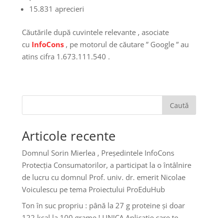
15.831 aprecieri
Căutările după cuvintele relevante , asociate
cu
InfoCons
, pe motorul de căutare ” Google ” au
atins cifra 1.673.111.540 .
Caută
Articole recente
Domnul Sorin Mierlea , Președintele InfoCons
Protecția Consumatorilor, a participat la o întâlnire
de lucru cu domnul Prof. univ. dr. emerit Nicolae
Voiculescu pe tema Proiectului ProEduHub
Ton în suc propriu : până la 27 g proteine și doar
122 kcal la 100 grame ! UNICA Aplicație care te