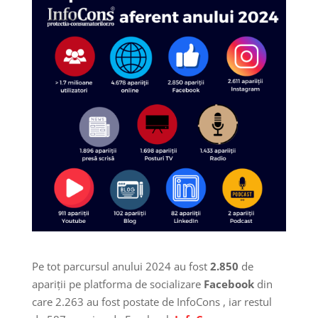
Pe tot parcursul anului 2024 au fost
2.850
de
apariții pe platforma de socializare
Facebook
din
care 2.263 au fost postate de InfoCons , iar restul