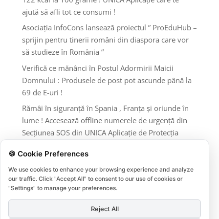
ajută să afli tot ce consumi !
Asociația InfoCons lansează proiectul ” ProEduHub –
sprijin pentru tinerii români din diaspora care vor
să studieze în România “
Verifică ce mănânci în Postul Adormirii Maicii
Domnului : Produsele de post pot ascunde până la
69 de E-uri !
Rămâi în siguranță în Spania , Franța și oriunde în
lume ! Accesează offline numerele de urgență din
Secțiunea SOS din UNICA Aplicație de Protecția
Consumatorilor InfoCons !
🍪 Cookie Preferences
Comentarii recente
We use cookies to enhance your browsing experience and analyze
our traffic. Click "Accept All" to consent to our use of cookies or
"Settings" to manage your preferences.
Niciun comentariu de arătat.
Reject All