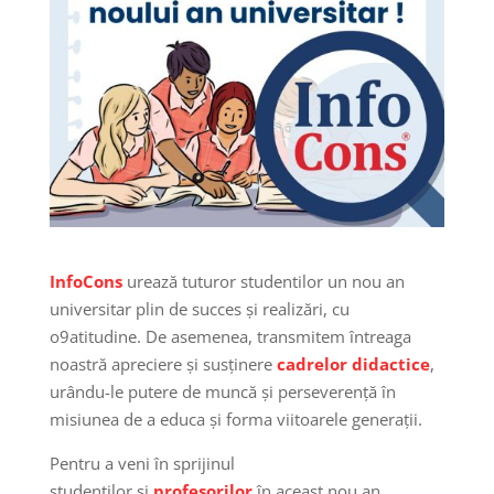
InfoCons
urează tuturor studentilor un nou an
universitar plin de succes și realizări, cu
o9atitudine. De asemenea, transmitem întreaga
noastră apreciere și susținere
cadrelor didactice
,
urându-le putere de muncă și perseverență în
misiunea de a educa și forma viitoarele generații.
Pentru a veni în sprijinul
studenților și
profesorilor
în aceast nou an